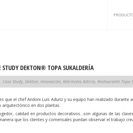
PRODUCTO
SE STUDY DEKTON® TOPA SUKALDERÍA
Case Study
,
Dekton
,
Innovación
,
Mármoles Aztiria
,
Restaurante Topa 
es que el chef Andoni Luis Aduriz y su equipo han realizado durante a
 arquitectónico en dos plantas.
ogedor, calidad en productos decorativos…son algunas de las claves
 manera que los clientes y comensales puedan observar el trabajo cre